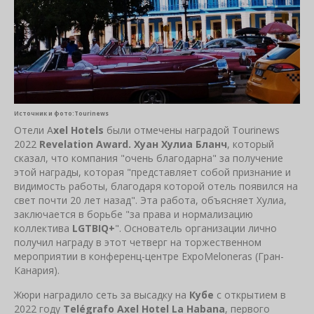
Источник и фото:Tourinews
Отели A
xel Hotels
были отмечены наградой Tourinews
2022
Revelation Award. Хуан Хулиа Бланч
, который
сказал, что компания "очень благодарна" за получение
этой награды, которая "представляет собой признание и
видимость работы, благодаря которой отель появился на
свет почти 20 лет назад". Эта работа, объясняет Хулиа,
заключается в борьбе "за права и нормализацию
коллектива
LGTBIQ+
". Основатель организации лично
получил награду в этот четверг на торжественном
мероприятии в конференц-центре ExpoMeloneras (Гран-
Канария).
Жюри наградило сеть за высадку на
Кубе
с открытием в
2022 году
Telégrafo Axel Hotel La Habana
, первого