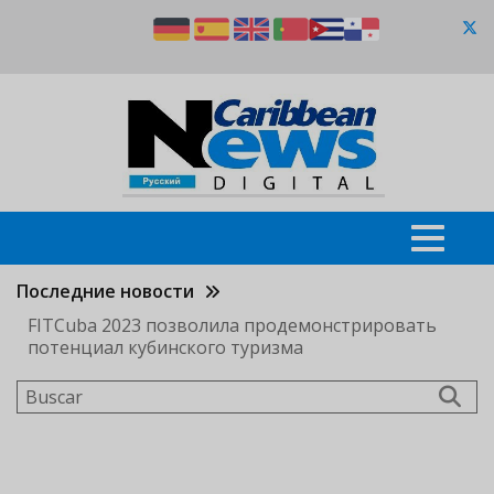
Pasar
al
contenido
principal
Последние новости
FITCuba 2023 позволила продемонстрировать
потенциал кубинского туризма
Buscar