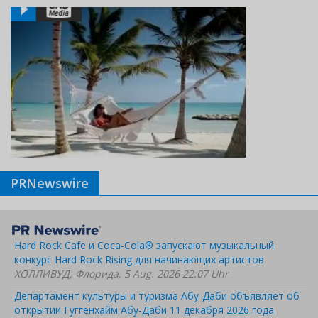
PRNewswire
Hard Rock Cafe и Coca-Cola® запускают музыкальный
конкурс Hard Rock Rising для начинающих артистов
ХОЛЛИВУД, Флорида, 5 Aug. 2026 22:07 Uhr
Департамент культуры и туризма Абу-Даби объявляет об
открытии Гуггенхайм Абу-Даби 11 декабря 2026 года