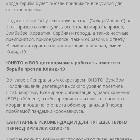
когда туризм будет обязан приложить все усилия для
восстановления.
Под хэштегом "#Путешествуй завтра" ("#ViajaMañana") на
этот призыв откликнулись все страны мира (например,
Зимбабве, Хорватия, Сербия) и города, а также частные
предприятия, присоединяясь, таким образом, к ответу
Всемирной туристской организации перед пандемией
Ковид-19.
ЮНВТО и ВОЗ договорились работать вместе в
борьбе против Ковид-19
Во главе с Генеральным секретарем ЮНВТО, Зурабом
Пололикашвили делегация высокого уровня посетила
штаб-квартиру Всемирной организации здравоохранения
(ВОЗ) в Женеве, чтобы продвигаться вместе в поисках
координированного ответа обеих организаций перед
проблемой пандемии коронавируса.
САНИТАРНЫЕ РЕКОМЕНДАЦИИ ДЛЯ ПУТЕШЕСТВИЯ В
ПЕРИОД КРИЗИСА
COVID
-19
Многие люди по всему миру продолжают путешествовать