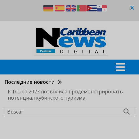
Pasar
al
contenido
principal
Последние новости
FITCuba 2023 позволила продемонстрировать
потенциал кубинского туризма
Buscar