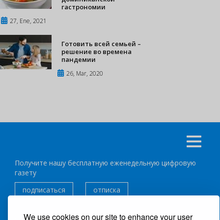
гастрономии
27, Ene, 2021
Готовить всей семьей –
решение во времена
пандемии
26, Mar, 2020
Получите нашу бесплатную еженедельную цифровую
газету
подписаться
отписка
We use cookies on our site to enhance your user
Следуйте за нами: