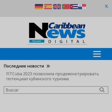
Pasar
al
contenido
principal
Последние новости
FITCuba 2023 позволила продемонстрировать
потенциал кубинского туризма
Buscar