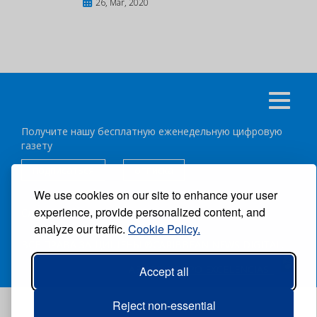
26, Mar, 2020
Получите нашу бесплатную еженедельную цифровую
газету
подписаться
отписка
We use cookies on our site to enhance your user
experience, provide personalized content, and
Следуйте за нами:
analyze our traffic.
Cookie Policy.
ВСЕ ПРАВА ЗАЩИЩЕНЫ ®CARIBBEAN NEWS DIGITAL.
АВТОР:
GRUPO EXCELENCIAS.
Accept all
Reject non-essential