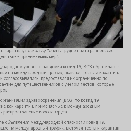
ь карантин, поскольку "очень трудно найти равновесие
действием принимаемых мер".
ународном уровне о пандемии ковид-19, ВОЗ обратилась к
щие на международный трафик, включая тесты и карантин,
и согласовывались, предоставляя их ограниченно по
рантин для путешественников с учетом тестов, которые
ров.
рганизации здравоохранения (ВОЗ) по ковид-19
акие как карантин, применяемые к международным
ь распространение коронавируса.
ле объявления международной опасности ковид-19,
щие на международный трафик, включая тесты и карантин,