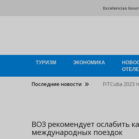
Pasar
Excelencias Gou
al
contenido
principal
ТУРИЗМ
ЭКОНОМИКА
НОВО
ОТЕЛ
Последние новости
FITCuba 2023 
ВОЗ рекомендует ослабить к
международных поездок