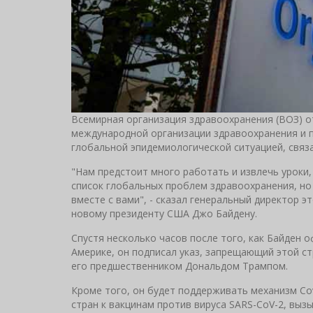
Всемирная организация здравоохранения (ВОЗ) 
международной организации здравоохранения и 
глобальной эпидемиологической ситуацией, связ
"Нам предстоит много работать и извлечь уроки
список глобальных проблем здравоохранения, но
вместе с вами", - сказал генеральный директор э
новому президенту США Джо Байдену.
Спустя несколько часов после того, как Байден 
Америке, он подписал указ, запрещающий этой ст
его предшественником Дональдом Трампом.
Кроме того, он будет поддерживать механизм Co
стран к вакцинам против вируса SARS-CoV-2, вы