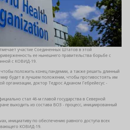
отмечает участие Соединенных Штатов в этой
приверженность ее нынешнего правительства борьбе с
анной с КОВИД-19.
, чтобы положить конец пандемии, а также решить длинный
 мир будет в лучшем положении, чтобы противостоять им
той организации, доктор Тедрос Адханом Гебрейесус -
официально стал 46-м главой государства в Северной
ране выходить из состава ВОЗ - процесс, инициированный
vax, инициативу по обеспечению равного доступа всех
зывающего КОВИД-19.