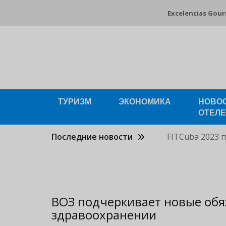
Pasar
Excelencias Gou
al
contenido
principal
ТУРИЗМ
ЭКОНОМИКА
НОВО
ОТЕЛ
Последние новости
FITCuba 2023 
ВОЗ подчеркивает новые об
здравоохранении