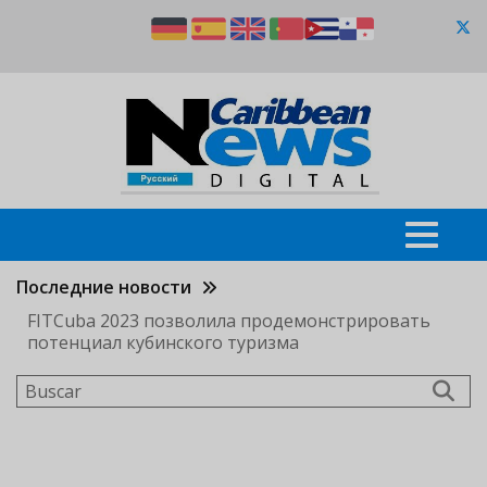
Pasar
al
contenido
principal
Последние новости
FITCuba 2023 позволила продемонстрировать
потенциал кубинского туризма
Buscar