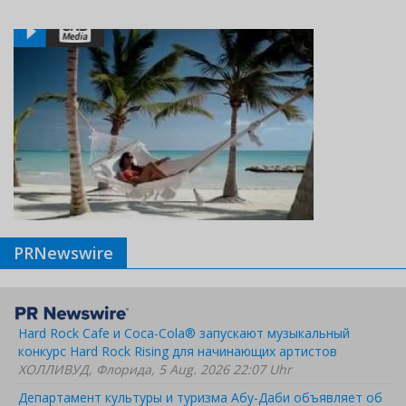
PRNewswire
Hard Rock Cafe и Coca-Cola® запускают музыкальный
конкурс Hard Rock Rising для начинающих артистов
ХОЛЛИВУД, Флорида, 5 Aug. 2026 22:07 Uhr
Департамент культуры и туризма Абу-Даби объявляет об