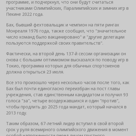
программе, и подчеркнул, что они будут считаться
участниками Олимпийских, Паралимпийских и зимних игр в
Пекине 2022 года.
Бах, бывший фехтовальщик и чемпион на пяти рингах
Монреаля 1976 года, также сообщил, что "значительное
число команд было вакцинировано" и "другие делегации
пользуются поддержкой своих правительств".
Фактически, на второй день 137-й сессии организации он
снова с большим оптимизмом высказался по поводу игр в
Токио, программа которых для обычных спортсменов
должна открыться 23 июля.
Все это произошло через несколько часов после того, как
Бах был почти единогласно переизбран на пост главы
учреждения, став единственным кандидатом и получил 93
голоса "за", четыре воздержавшихся и один "против",
чтобы продлить до 2025 года мандат, который начался в
2013 году.
Таким образом, 67-летний лидер вступил в свой второй
срок у руля всемирного олимпийского движения в момент
особой напряженности перед лицом грустного