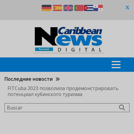
Pasar
al
contenido
principal
Последние новости
FITCuba 2023 позволила продемонстрировать
потенциал кубинского туризма
Buscar