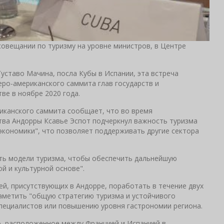
 совещании по туризму на уровне министров, в Центре
ставо Мачина, посла Кубы в Испании, эта встреча
еро-американского саммита глав государств и
ве в ноябре 2020 года.
риканского саммита сообщает, что во время
тва Андорры Ксавье Эспот подчеркнул важность туризма
 экономики", что позволяет поддерживать другие сектора
дить модели туризма, чтобы обеспечить дальнейшую
й и культурной основе".
ей, присутствующих в Андорре, поработать в течение двух
 наметить "общую стратегию туризма и устойчивого
специалистов или повышению уровня гастрономии региона.
о, расположенное между Францией и Испанией в