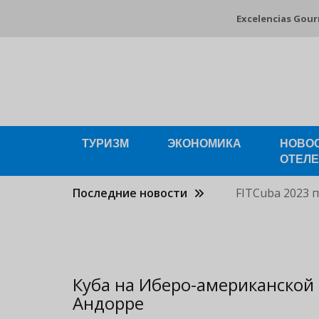
Pasar
Excelencias Gou
al
contenido
principal
ТУРИЗМ
ЭКОНОМИКА
НОВО
ОТЕЛ
Последние новости
FITCuba 2023 
Куба на Иберо-американской 
Андорре