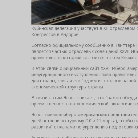
Кубинская делегация участвует в XII отраслевом
Конгрессов в Андорре.
Согласно официальному сообщению в Твиттере Гу
является частью отраслевых совещаний XXVII Иб
правительств, который состоится в этом Княжест
В этой связи официальный сайт XXVII Иберо-аме
инаугурационного выступления глава правительс
для страны, считая его "одним из столпов нашей
экономической структуры страны.
В связи с этим Эспот считает, что "важно обсу
преемственность на экономической, экологическо
Эспот призвал иберо-американских представител
дней встречи по туризму (10 и 11 марта), чтобы
развития" с планами по укреплению подготовки 
Андорра - это небольшое независимое княжеств