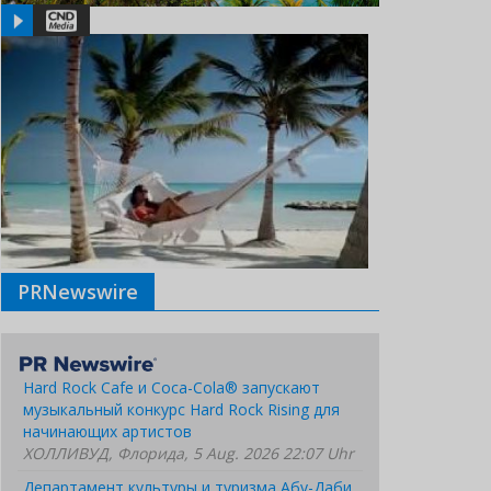
PRNewswire
Hard Rock Cafe и Coca-Cola® запускают
музыкальный конкурс Hard Rock Rising для
начинающих артистов
ХОЛЛИВУД, Флорида, 5 Aug. 2026 22:07 Uhr
Департамент культуры и туризма Абу-Даби