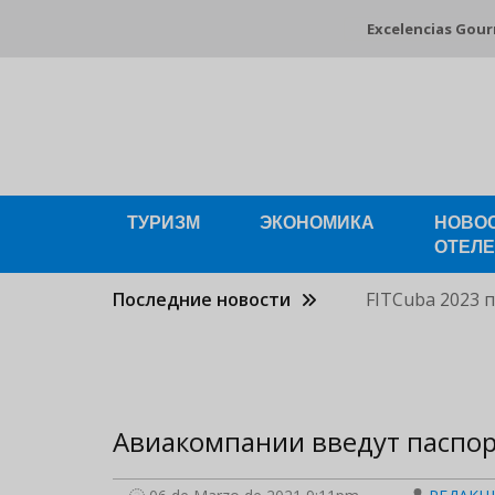
Pasar
Excelencias Gou
al
contenido
principal
ТУРИЗМ
ЭКОНОМИКА
НОВО
ОТЕЛ
Последние новости
FITCuba 2023 
Авиакомпании введут паспор