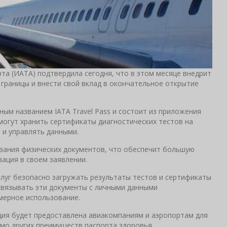
а (ИАТА) подтвердила сегодня, что в этом месяце внедрит
 границы и внести свой вклад в окончательное открытие
ым названием IATA Travel Pass и состоит из приложения
могут хранить сертификаты диагностических тестов на
 и управлять данными.
вания физических документов, что обеспечит большую
ация в своем заявлении.
луг безопасно загружать результаты тестов и сертификаты
 связывать эти документы с личными данными
мерное использование.
ия будет предоставлена ​​авиакомпаниям и аэропортам для
имо других преимуществ паспорта здоровья.