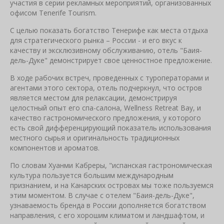
участия в серии рекламных мероприятий, организованных
офисом Tenerife Tourism.
С целью показать богатство Тенерифе как места отдыха
для стратегического рынка – России - и его вкус к
качеству и эксклюзивному обслуживанию, отель "Баия-
дель-Дуке" демонстрирует свое ценностное предложение.
В ходе рабочих встреч, проведенных с туроператорами и
агентами этого сектора, отель подчеркнул, что остров
является местом для релаксации, демонстрируя
целостный опыт его спа-салона, Wellness Retreat Bay, и
качество гастрономического предложения, у которого
есть свой дифференцирующий показатель использования
местного сырья и оригинальность традиционных
компонентов и ароматов.
По словам Хуанми Кабреры, "испанская гастрономическая
культура пользуется большим международным
признанием, и на Канарских островах мы тоже пользуемся
этим моментом. В случае с отелем "Баия-дель-Дуке",
узнаваемость бренда в России дополняется богатством
направления, с его хорошим климатом и ландшафтом, и