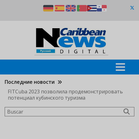
Pasar
al
contenido
principal
Последние новости
FITCuba 2023 позволила продемонстрировать
потенциал кубинского туризма
Buscar