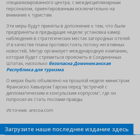
специализированного центра, с междисциплинарным
персоналом, ориентированным исключительно на
внимание к туристам.
Эти меры будут приняты в дополнение к тем, что были
предприняты в предыдущие недели: установка камер
наблюдения в стратегических местах загородных отелей.
И в качестве плана противостоять потоку негативных
новостей, Митур организует международную компанию,
которая будет стремиться прояснить в Соединенных
Штатах, насколько
безопасна Доминиканская
Республика для туризма
.
О мерах было объявлено на прошлой неделе министром
Франсиско Хавьером Гарсиа перед "встречей с
дипломатическим и консульским корпусом", где он
попросил их стать послами правды.
Источник: arecoa.com
Загрузите наше последнее издание здесь
Связанные новости