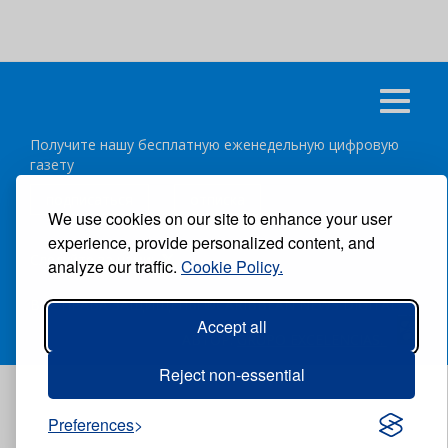
Получите нашу бесплатную еженедельную цифровую
газету
подписаться
отписка
We use cookies on our site to enhance your user
experience, provide personalized content, and
Следуйте за нами:
analyze our traffic.
Cookie Policy.
ВСЕ ПРАВА ЗАЩИЩЕНЫ ®CARIBBEAN NEWS DIGITAL.
Accept all
АВТОР:
GRUPO EXCELENCIAS.
Reject non-essential
Preferences