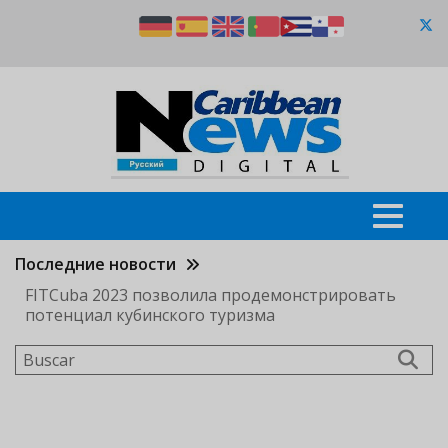
Pasar
al
contenido
principal
Последние новости
FITCuba 2023 позволила продемонстрировать
потенциал кубинского туризма
Buscar