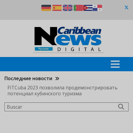
Pasar
al
contenido
principal
Последние новости
FITCuba 2023 позволила продемонстрировать
потенциал кубинского туризма
Buscar