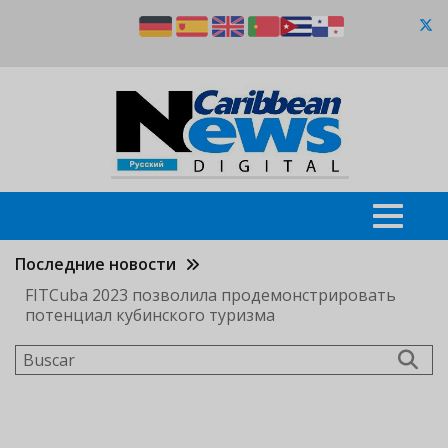
Pasar
al
contenido
principal
Последние новости
FITCuba 2023 позволила продемонстрировать
потенциал кубинского туризма
Buscar