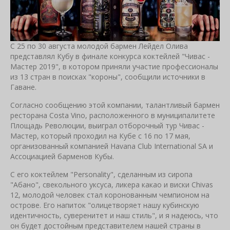
С 25 по 30 августа молодой бармен Лейдел Олива
представлял Кубу в финале конкурса коктейлей "Чивас -
Мастер 2019", в котором приняли участие профессионалы
из 13 стран в поисках "короны", сообщили источники в
Гаване.
Согласно сообщению этой компании, талантливый бармен
ресторана Costa Vino, расположенного в муниципалитете
Площадь Революции, выиграл отборочный тур Чивас -
Мастер, который проходил на Кубе с 16 по 17 мая,
организованный компанией Havana Club International SA и
Ассоциацией барменов Кубы.
С его коктейлем "Personality", сделанным из сиропа
"Абано", свекольного уксуса, ликера какао и виски Chivas
12, молодой человек стал коронованным чемпионом на
острове. Его напиток "олицетворяет нашу кубинскую
идентичность, суверенитет и наш стиль", и я надеюсь, что
он будет достойным представителем нашей страны в