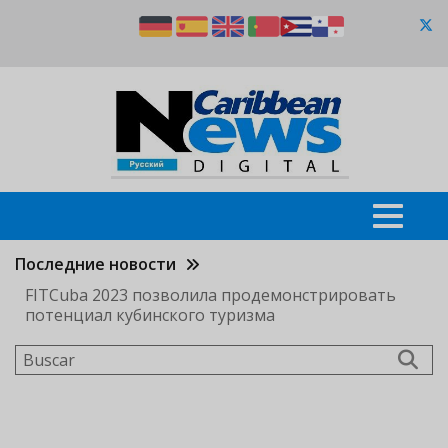
Pasar
al
contenido
principal
Последние новости
FITCuba 2023 позволила продемонстрировать
потенциал кубинского туризма
Buscar