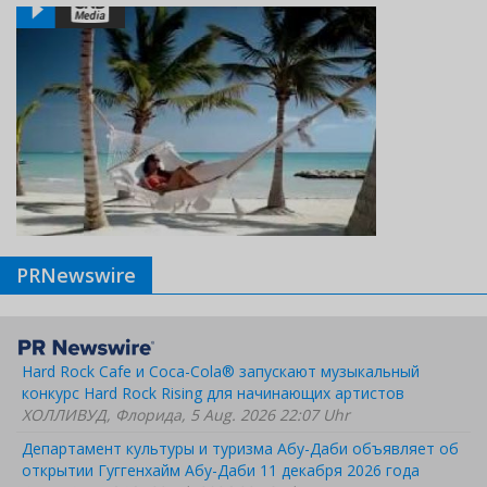
PRNewswire
Hard Rock Cafe и Coca-Cola® запускают музыкальный
конкурс Hard Rock Rising для начинающих артистов
ХОЛЛИВУД, Флорида, 5 Aug. 2026 22:07 Uhr
Департамент культуры и туризма Абу-Даби объявляет об
открытии Гуггенхайм Абу-Даби 11 декабря 2026 года