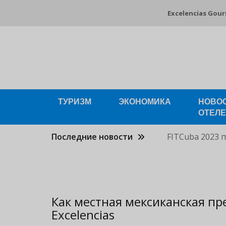
Pasar
Excelencias Gou
al
contenido
principal
ТУРИЗМ
ЭКОНОМИКА
НОВО
ОТЕЛ
Последние новости
FITCuba 2023 
Как местная мексиканская пре
Excelencias