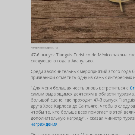
Автор:Хорхе Коромина
47-й выпуск Tianguis Turístico de México закрыл 
следующего года в Акапулько.
Среди заключительных мероприятий этого года бы
призванной отметить одну из самых интересных 
"Для меня большая честь вновь встретиться с
Gr
самым выдающимся деятелям в области туризма, г
большой сцене, где проходит 47-й выпуск Tianguis
друга Хосе Карлоса де Сантьяго, чтобы в следую
чтобы те, кто больше всех помогает в этой вели
дополнительную награду", - сказал министр тури
награждения
.
Он также отметил, что Магические города - это н