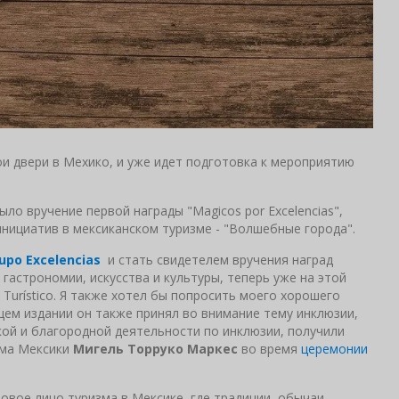
свои двери в Мехико, и уже идет подготовка к мероприятию
ло вручение первой награды "Magicos por Excelencias",
инициатив в мексиканском туризме - "Волшебные города".
upo Excelencia
s
и стать свидетелем вручения наград
астрономии, искусства и культуры, теперь уже на этой
 Turístico. Я также хотел бы попросить моего хорошего
щем издании он также принял во внимание тему инклюзии,
кой и благородной деятельности по инклюзии, получили
зма Мексики
Мигель Торруко Маркес
во время
церемонии
овое лицо туризма в Мексике, где традиции, обычаи,