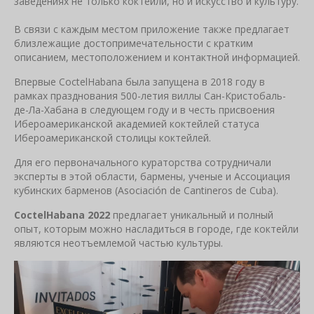
заведениях не только коктейли, но и искусство и культуру.
В связи с каждым местом приложение также предлагает
близлежащие достопримечательности с кратким
описанием, местоположением и контактной информацией.
Впервые CoctelHabana была запущена в 2018 году в
рамках празднования 500-летия виллы Сан-Кристобаль-
де-Ла-Хабана в следующем году и в честь присвоения
Ибероамериканской академией коктейлей статуса
Ибероамериканской столицы коктейлей.
Для его первоначального кураторства сотрудничали
эксперты в этой области, бармены, ученые и Ассоциация
кубинских барменов (Asociación de Cantineros de Cuba).
CoctelHabana 2022
предлагает уникальный и полный
опыт, которым можно насладиться в городе, где коктейли
являются неотъемлемой частью культуры.