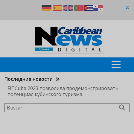
Pasar
al
contenido
principal
Последние новости
FITCuba 2023 позволила продемонстрировать
потенциал кубинского туризма
Buscar