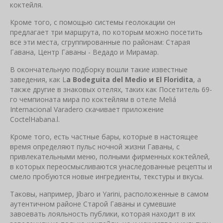
коктейля.
Кроме того, с помощью системы геолокации он
предлагает три маршрута, по которым можно посетить
все эти места, сгруппированные по районам: Старая
Гавана, Центр Гаваны - Ведадо и Мирамар.
В окончательную подборку вошли такие известные
заведения, как L
a Bodeguita del Medio и El Floridita
, а
также другие в знаковых отелях, таких как Посетитель 69-
го чемпионата мира по коктейлям в отеле Meliá
Internacional Varadero скачивает приложение
CoctelHabana.l.
Кроме того, есть частные бары, которые в настоящее
время определяют пульс ночной жизни Гаваны, с
привлекательными меню, полными фирменных коктейлей,
в которых переосмысливаются унаследованные рецепты и
смело пробуются новые ингредиенты, текстуры и вкусы.
Таковы, например, Jíbaro и Yarini, расположенные в самом
аутентичном районе Старой Гаваны и сумевшие
завоевать лояльность публики, которая находит в их