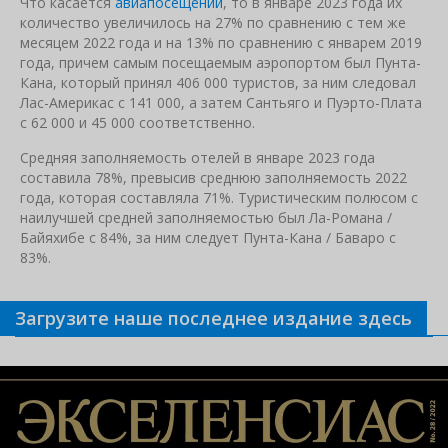
Что касается
авиапосещений
, то в январе 2023 года их
количество увеличилось на 27% по сравнению с тем же
месяцем 2022 года и на 13% по сравнению с январем 2019
года, причем самым посещаемым аэропортом был Пунта-
Кана, который принял 406 000 туристов, за ним следовал
Лас-Америкас с 141 000, а затем Сантьяго и Пуэрто-Плата
с 62 000 и 45 000 соответственно.
Средняя заполняемость отелей в январе 2023 года
составила 78%, превысив среднюю заполняемость 2022
года, которая составляла 71%. Туристическим полюсом с
наилучшей средней заполняемостью был Ла-Романа /
Байяхибе с 84%, за ним следует Пунта-Кана / Баваро с
83%.
Загрузите наше последнее издание здесь
Связанные новости