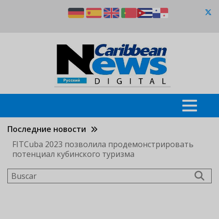
Pasar
al
contenido
principal
Последние новости
FITCuba 2023 позволила продемонстрировать
потенциал кубинского туризма
Buscar