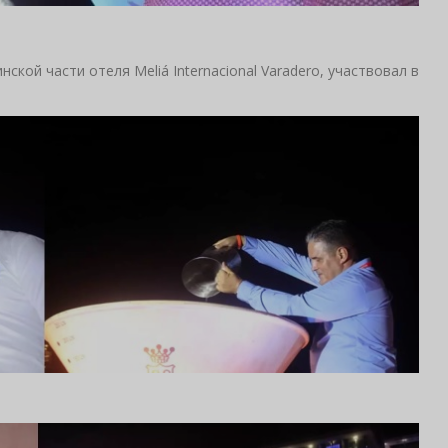
инской части отеля Meliá Internacional Varadero, участвовал в