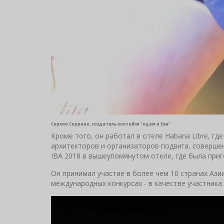
Серхио Серрано, создатель коктейля "Адам и Ева"
Кроме того, он работал в отеле Habana Libre, г
архитекторов и организаторов подвига, соверше
IBA 2018 в вышеупомянутом отеле, где была при
Он принимал участие в более чем 10 странах Азии
международных конкурсах - в качестве участника 