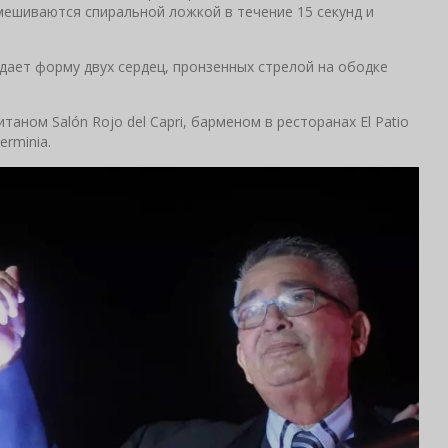
мешиваются спиральной ложкой в течение 15 секунд и
дает форму двух сердец, пронзенных стрелой на ободке
таном Salón Rojo del Capri, барменом в ресторанах El Patio
erminia.