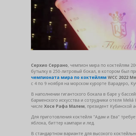
Серхио Серрано
, чемпион мира по коктейлям 200
бутылку в 250-литровый бокал, в котором был п
чемпионата мира по коктейлям
WCC 2022 М
с 4 по 9 ноября на морском курорте Варадеро, Ку
В наполнении гигантского бокала в баре у бассе
барменского искусства и сотрудники отеля Meliá 
числе
Хосе Рафа Малем
, президент Кубинской 
Для приготовления коктейля "Адам и Ева" требуе
яблока, биттер кампари и лед.
В стандартном варианте для высокого коктейльн