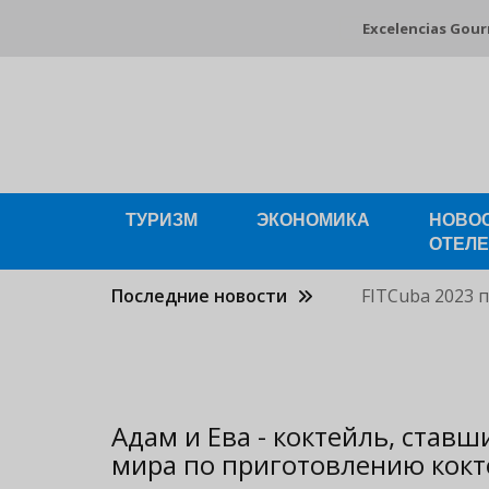
Pasar
Excelencias Gou
al
contenido
principal
ТУРИЗМ
ЭКОНОМИКА
НОВО
ОТЕЛ
Последние новости
FITCuba 2023 
Адам и Ева - коктейль, став
мира по приготовлению кок