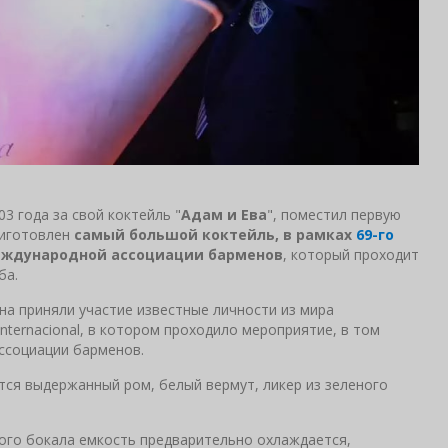
3 года за свой коктейль "
Адам и Ева
", поместил первую
риготовлен
самый большой коктейль, в рамках
69-го
еждународной ассоциации барменов
, который проходит
ба.
йна приняли участие известные личности из мира
Internacional, в котором проходило мероприятие, в том
ассоциации барменов.
тся выдержанный ром, белый вермут, ликер из зеленого
ого бокала емкость предварительно охлаждается,