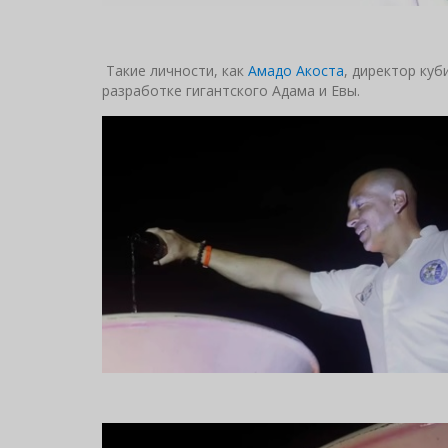
Такие личности, как
Амадо Акоста
, директор куб
разработке гигантского Адама и Евы.