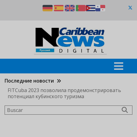
Pasar
al
contenido
principal
Последние новости
FITCuba 2023 позволила продемонстрировать
потенциал кубинского туризма
Buscar