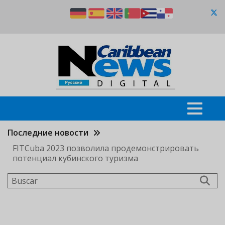
Pasar
al
contenido
principal
Последние новости
FITCuba 2023 позволила продемонстрировать
потенциал кубинского туризма
Buscar