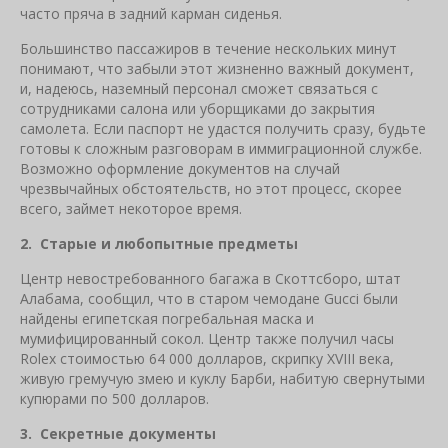
часто пряча в задний карман сиденья.
Большинство пассажиров в течение нескольких минут
понимают, что забыли этот жизненно важный документ,
и, надеюсь, наземный персонал сможет связаться с
сотрудниками салона или уборщиками до закрытия
самолета. Если паспорт не удастся получить сразу, будьте
готовы к сложным разговорам в иммиграционной службе.
Возможно оформление документов на случай
чрезвычайных обстоятельств, но этот процесс, скорее
всего, займет некоторое время.
2. Старые и любопытные предметы
Центр невостребованного багажа в Скоттсборо, штат
Алабама, сообщил, что в старом чемодане Gucci были
найдены египетская погребальная маска и
мумифицированный сокол. Центр также получил часы
Rolex стоимостью 64 000 долларов, скрипку XVIII века,
живую гремучую змею и куклу Барби, набитую свернутыми
купюрами по 500 долларов.
3. Секретные документы