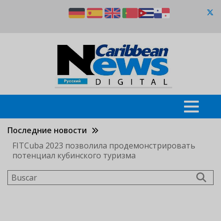
Pasar
al
contenido
principal
Последние новости
FITCuba 2023 позволила продемонстрировать
потенциал кубинского туризма
Buscar