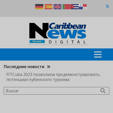
Pasar
al
contenido
principal
Последние новости
FITCuba 2023 позволила продемонстрировать
потенциал кубинского туризма
Buscar