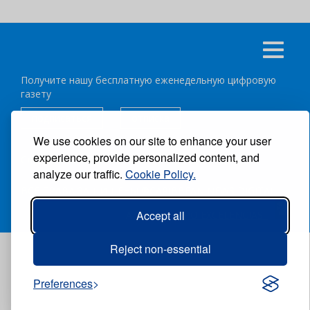
Получите нашу бесплатную еженедельную цифровую
газету
подписаться
отписка
We use cookies on our site to enhance your user
experience, provide personalized content, and
Следуйте за нами:
analyze our traffic.
Cookie Policy.
ВСЕ ПРАВА ЗАЩИЩЕНЫ ®CARIBBEAN NEWS DIGITAL.
Accept all
АВТОР:
GRUPO EXCELENCIAS.
Reject non-essential
Preferences