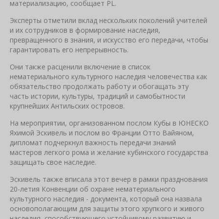
материализацию, сообщает PL.
Эксперты отметили вклад нескольких поколений учителей
и их сотрудников в формирование наследия,
превращенного в знания, и искусство его передачи, чтобы
гарантировать его непрерывность.
Они также расценили включение в список
нематериального культурного наследия человечества как
обязательство продолжать работу и обогащать эту
часть истории, культуры, традиций и самобытности
крупнейших Антильских островов.
На мероприятии, организованном послом Кубы в ЮНЕСКО
Яхимой Эскивель и послом во Франции Отто Вайяном,
дипломат подчеркнул важность передачи знаний
мастеров легкого рома и желание кубинского государства
защищать свое наследие.
Эскивель также вписала этот вечер в рамки празднования
20-летия Конвенции об охране нематериального
культурного наследия - документа, который она назвала
основополагающим для защиты этого хрупкого и живого
наследия, способствующего устойчивому развитию и