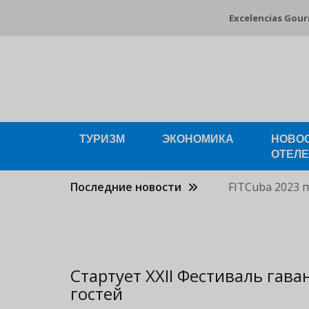
Pasar
Excelencias Gou
al
contenido
principal
ТУРИЗМ
ЭКОНОМИКА
НОВО
ОТЕЛ
Последние новости
FITCuba 2023 
Стартует XXII Фестиваль гав
гостей