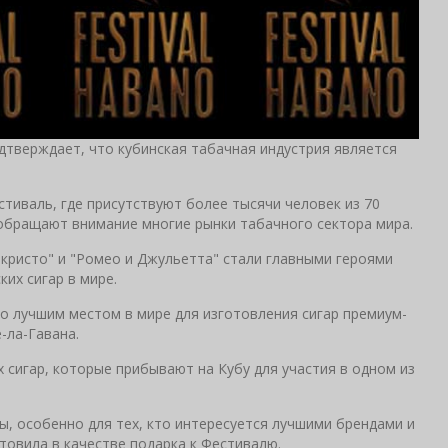
одтверждает, что кубинская табачная индустрия является
тиваль, где присутствуют более тысячи человек из 70
 обращают внимание многие рынки табачного сектора мира.
екристо" и "Ромео и Джульетта" стали главными героями
их сигар в мире.
то лучшим местом в мире для изготовления сигар премиум-
-ла-Гавана.
 сигар, которые прибывают на Кубу для участия в одном из
ы, особенно для тех, кто интересуется лучшими брендами и
товила в качестве подарка к Фестивалю.