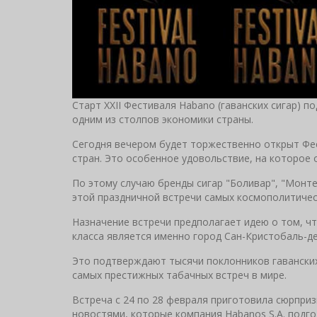
Старт XXII Фестиваля Habano (гаванских сигар) п
одним из столпов экономики страны.
Сегодня вечером будет торжественно открыт Фес
стран. Это особенное удовольствие, на которое
По этому случаю бренды сигар "Боливар", "Монт
этой праздничной встречи самых космополитическ
Назначение встречи предполагает идею о том, ч
класса является именно город Сан-Кристобаль-де
Это подтверждают тысячи поклонников гаванских
самых престижных табачных встреч в мире.
Встреча с 24 по 28 февраля приготовила сюрприз
новостями, которые компания Habanos S.A. подго