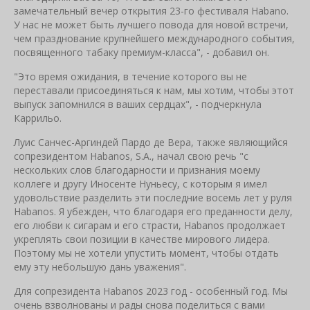
замечательный вечер открытия 23-го фестиваля Habano.
У нас не может быть лучшего повода для новой встречи,
чем празднование крупнейшего международного события,
посвященного табаку премиум-класса", - добавил он.
"Это время ожидания, в течение которого вы не
переставали присоединяться к нам, мы хотим, чтобы этот
выпуск запомнился в ваших сердцах", - подчеркнулa
Каррильо.
Луис Санчес-Аргиндей Пардо де Вера, также являющийся
сопрезидентом Habanos, S.A., начал свою речь "с
нескольких слов благодарности и признания моему
коллеге и другу Иносенте Нуньесу, с которым я имел
удовольствие разделить эти последние восемь лет у руля
Habanos. Я убежден, что благодаря его преданности делу,
его любви к сигарам и его страсти, Habanos продолжает
укреплять свои позиции в качестве мирового лидера.
Поэтому мы не хотели упустить момент, чтобы отдать
ему эту небольшую дань уважения".
Для сопрезидента Habanos 2023 год - особенный год. Мы
очень взволнованы и рады снова поделиться с вами