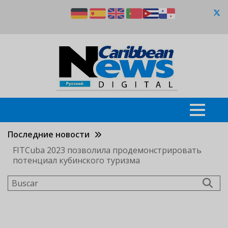
Pasar
al
contenido
principal
Последние новости
FITCuba 2023 позволила продемонстрировать
потенциал кубинского туризма
Buscar