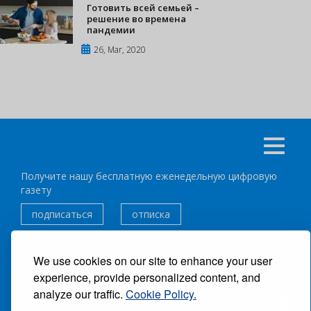
Готовить всей семьей –
решение во времена
пандемии
26, Mar, 2020
Получите нашу бесплатную еженедельную цифровую
газету
подписаться
отписка
Следуйте за нами:
We use cookies on our site to enhance your user
experience, provide personalized content, and
ВСЕ ПРАВА ЗАЩИЩЕНЫ ®CARIBBEAN NEWS DIGITAL.
analyze our traffic.
Cookie Policy.