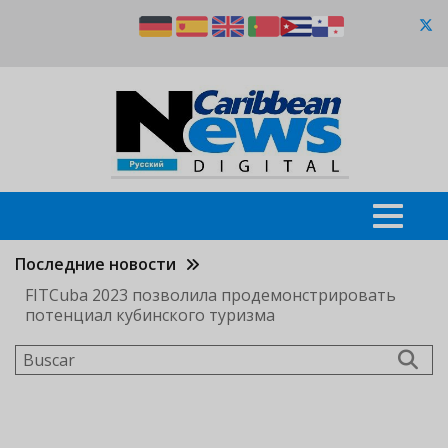
Pasar
al
contenido
principal
Последние новости
FITCuba 2023 позволила продемонстрировать
потенциал кубинского туризма
Buscar