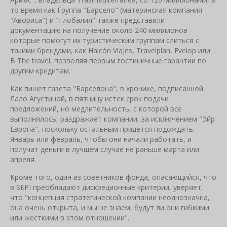
то время как Группа "Барсело" (материнская компания
"Авориса") и "Глобалия" также представили
документацию на получение около 240 миллионов
которые помогут их туристическим группам слиться с
такими брендами, как Halcón Viajes, Travelplan, Evelop или
B The travel, позволяя первым гостиничные гарантии по
другим кредитам.
Как пишет газета "Барселона", в хронике, подписанной
Лало Агустиной, в пятницу истек срок подачи
предложений, но медлительность, с которой все
выполнялось, раздражает компании, за исключением "Эйр
Европа", поскольку остальным придется подождать.
Январь или февраль, чтобы они начали работать, и
получат деньги в лучшем случае не раньше марта или
апреля.
Кроме того, один из советников фонда, опасающийся, что
в SEPI преобладают дискреционные критерии, уверяет,
что "концепция стратегической компании неоднозначна,
она очень открыта, и мы не знаем, будут ли они гибкими
или жесткими в этом отношении".