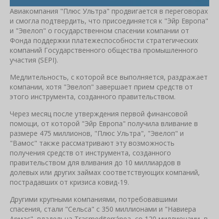
Авиакомпания "Плюс Ультра" продвигается в переговорах
и смогла подтвердить, что присоединяется к "Эйр Европа"
и "Эвелоп" о государственном спасении компании от
Фонда поддержки платежеспособности стратегических
компаний Государственного общества промышленного
участия (SEPI).
Медлительность, с которой все выполняется, раздражает
компании, хотя "Эвелоп" завершает прием средств от
этого инструмента, созданного правительством.
Через месяц после утверждения первой финансовой
помощи, от которой "Эйр Европа" получила вливание в
размере 475 миллионов, "Плюс Ультра", "Эвелоп" и
"Вамос" также рассматривают эту возможность
получения средств от инструмента, созданного
правительством для вливания до 10 миллиардов в
долевых или других займах соответствующих компаний,
пострадавших от кризиса ковид-19.
Другими крупными компаниями, потребовавшими
спасения, стали "Сельса" с 350 миллионами и "Навиера
Армас", владельца Trasmediterránea, со 120 миллионами, в