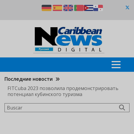
Pasar
al
contenido
principal
Последние новости
FITCuba 2023 позволила продемонстрировать
потенциал кубинского туризма
Buscar