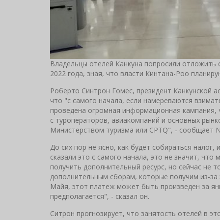
Владельцы отелей Канкуна попросили отложить с
2022 года, зная, что власти Кинтана-Роо планиру
Роберто Синтрон Гомес, президент Канкунской а
что "с самого начала, если намереваются взимать
проведена огромная информационная кампания, ч
с туроператоров, авиакомпаний и основных рынко
Министерством туризма или CPTQ", - сообщает No
До сих пор не ясно, как будет собираться налог,
сказали это с самого начала, это не значит, чт
получить дополнительный ресурс, но сейчас не т
дополнительным сборам, которые получим из-за 
Майя, этот платеж может быть произведен за янв
предполагается", - сказал он.
Ситрон прогнозирует, что занятость отелей в э