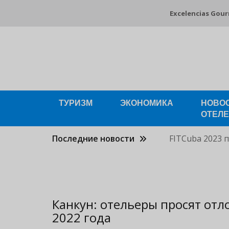
Pasar
Excelencias Gou
al
contenido
principal
ТУРИЗМ
ЭКОНОМИКА
НОВО
ОТЕЛ
Последние новости
FITCuba 2023 
Канкун: отельеры просят отл
2022 года