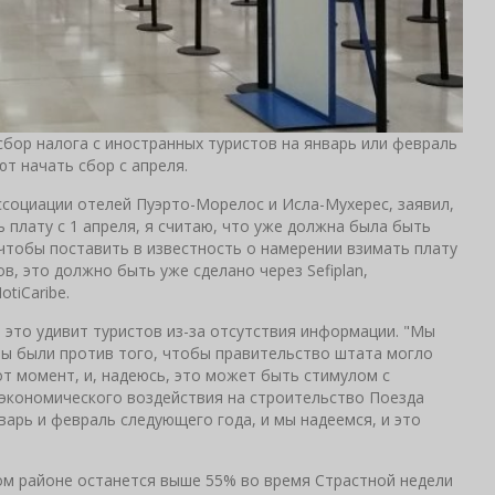
бор налога с иностранных туристов на январь или февраль
ют начать сбор с апреля.
ссоциации отелей Пуэрто-Морелос и Исла-Мухерес, заявил,
 плату с 1 апреля, я считаю, что уже должна была быть
тобы поставить в известность о намерении взимать плату
в, это должно быть уже сделано через Sefiplan,
tiCaribe.
 и это удивит туристов из-за отсутствия информации. "Мы
о мы были против того, чтобы правительство штата могло
от момент, и, надеюсь, это может быть стимулом с
экономического воздействия на строительство Поезда
арь и февраль следующего года, и мы надеемся, и это
том районе останется выше 55% во время Страстной недели