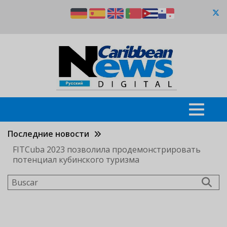
Pasar
al
contenido
principal
Последние новости
FITCuba 2023 позволила продемонстрировать
потенциал кубинского туризма
Buscar