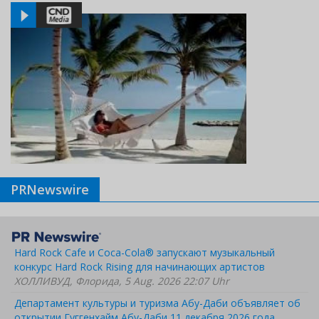
PRNewswire
Hard Rock Cafe и Coca-Cola® запускают музыкальный
конкурс Hard Rock Rising для начинающих артистов
ХОЛЛИВУД, Флорида, 5 Aug. 2026 22:07 Uhr
Департамент культуры и туризма Абу-Даби объявляет об
открытии Гуггенхайм Абу-Даби 11 декабря 2026 года