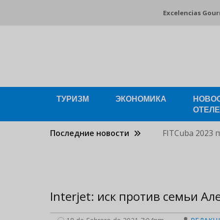
Pasar
Excelencias Gou
al
contenido
principal
ТУРИЗМ
ЭКОНОМИКА
НОВО
ОТЕЛ
Последние новости
FITCuba 2023 
Interjet: иск против семьи А