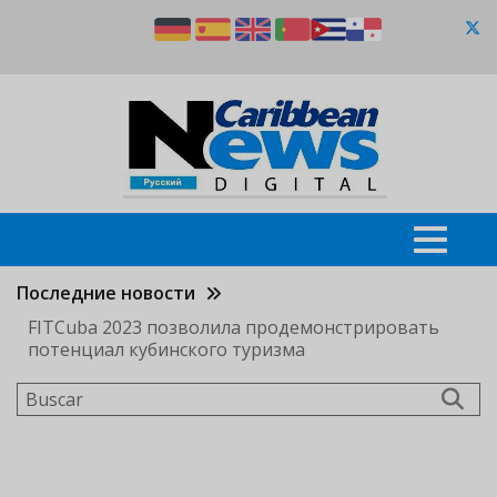
Pasar
al
contenido
principal
Последние новости
FITCuba 2023 позволила продемонстрировать
потенциал кубинского туризма
Buscar