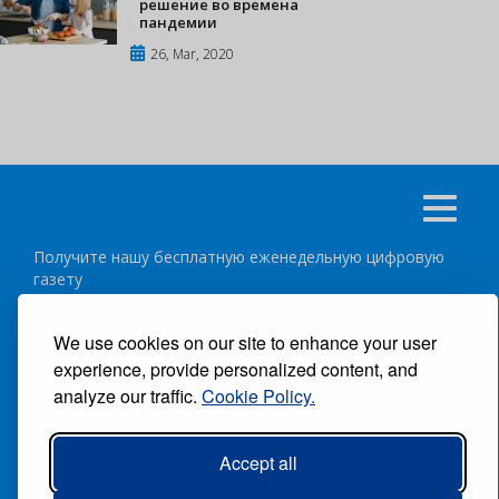
решение во времена
пандемии
26, Mar, 2020
Получите нашу бесплатную еженедельную цифровую
газету
подписаться
отписка
We use cookies on our site to enhance your user
experience, provide personalized content, and
Следуйте за нами:
analyze our traffic.
Cookie Policy.
ВСЕ ПРАВА ЗАЩИЩЕНЫ ®CARIBBEAN NEWS DIGITAL.
Accept all
АВТОР:
GRUPO EXCELENCIAS.