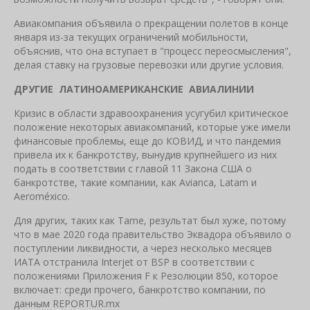
Авиакомпания объявила о прекращении полетов в конце
января из-за текущих ограничений мобильности,
объяснив, что она вступает в "процесс переосмысления",
делая ставку на грузовые перевозки или другие условия.
ДРУГИЕ ЛАТИНОАМЕРИКАНСКИЕ АВИАЛИНИИ
Кризис в области здравоохранения усугубил критическое
положение некоторых авиакомпаний, которые уже имели
финансовые проблемы, еще до КОВИД, и что пандемия
привела их к банкротству, вынудив крупнейшего из них
подать в соответствии с главой 11 Закона США о
банкротстве, такие компании, как Avianca, Latam и
Aeroméxico.
Для других, таких как Tame, результат был хуже, потому
что в мае 2020 года правительство Эквадора объявило о
поступлении ликвидности, а через несколько месяцев
ИАТА отстранила Interjet от BSP в соответствии с
положениями Приложения F к Резолюции 850, которое
включает: среди прочего, банкротство компании, по
данным REPORTUR.mx