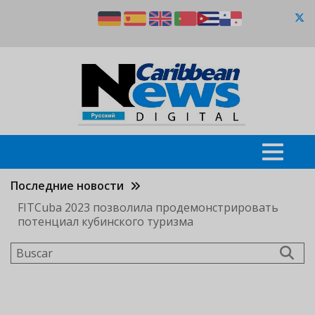
Pasar
al
contenido
principal
Последние новости
FITCuba 2023 позволила продемонстрировать
потенциал кубинского туризма
Buscar