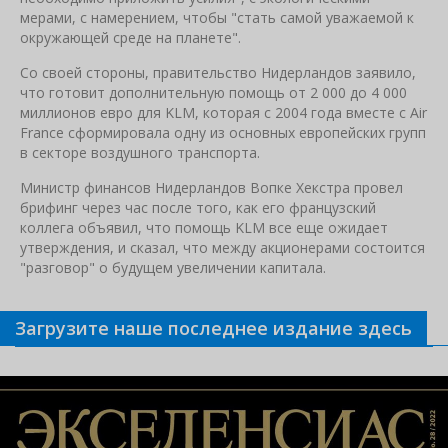
мерами, с намерением, чтобы "стать самой уважаемой к
окружающей среде на планете".
Со своей стороны, правительство Нидерландов заявило,
что готовит дополнительную помощь от 2 000 до 4 000
миллионов евро для KLM, которая с 2004 года вместе с Air
France сформировала одну из основных европейских групп
в секторе воздушного транспорта.
Министр финансов Нидерландов Вопке Хекстра провел
брифинг через час после того, как его французский
коллега объявил, что помощь KLM все еще ожидает
утверждения, и сказал, что между акционерами состоится
"разговор" о будущем увеличении капитала.
Загрузите наше последнее издание здесь
Связанные новости