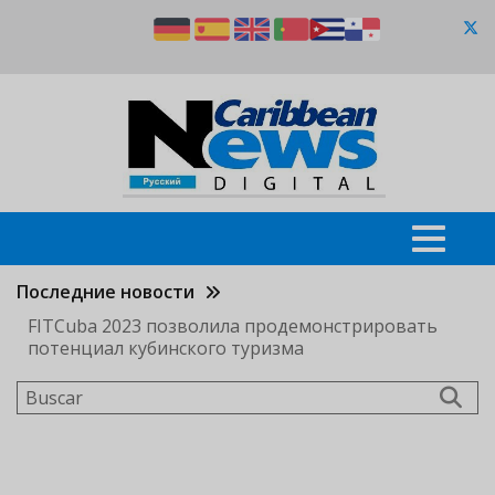
Pasar
al
contenido
principal
Последние новости
FITCuba 2023 позволила продемонстрировать
потенциал кубинского туризма
Buscar