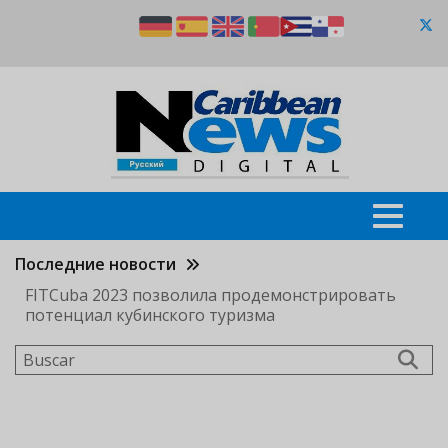
Pasar
al
contenido
principal
Последние новости
FITCuba 2023 позволила продемонстрировать
потенциал кубинского туризма
Buscar