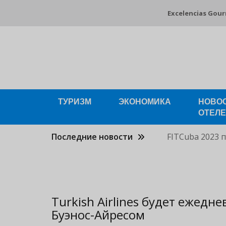
Pasar
Excelencias Gou
al
contenido
principal
ТУРИЗМ
ЭКОНОМИКА
НОВО
ОТЕЛ
Последние новости
FITCuba 2023 
Turkish Airlines будет ежедн
Буэнос-Айресом