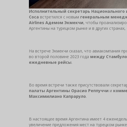
Исполнительный секретарь Национального 
Соса
встретился с новым
генеральным менед
Airlines Адемом Экмекчи
, чтобы проанализир
Аргентины на турецком рынке и в других странах,
На встрече Экмекчи сказал, что авиакомпания п
во второй половине 2023 года
между Стамбуло
ежедневные рейсы
.
Во время встречи также присутствовали секрет
палаты Аргентины Орасио Реппуччи
и
комме
Максимилиано Капраруло
.
В настоящее время Аргентина имеет 4 еженедель
увеличение предложения мест на турецком рынке,