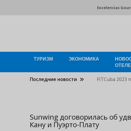
Pasar
Excelencias Gou
al
contenido
principal
ТУРИЗМ
ЭКОНОМИКА
НОВО
ОТЕЛ
Последние новости
FITCuba 2023 
Sunwing договорилась об удв
Кану и Пуэрто-Плату