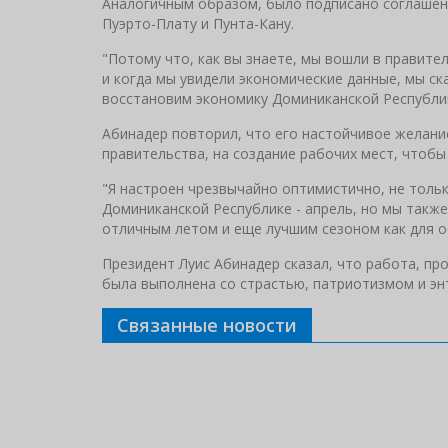
Аналогичным образом, было подписано соглашение
Пуэрто-Плату и Пунта-Кану.
"Потому что, как вы знаете, мы вошли в правите
и когда мы увидели экономические данные, мы ск
восстановим экономику Доминиканской Республики
Абинадер повторил, что его настойчивое желание
правительства, на создание рабочих мест, чтоб
"Я настроен чрезвычайно оптимистично, не тольк
Доминиканской Республике - апрель, но мы такж
отличным летом и еще лучшим сезоном как для осе
Президент Луис Абинадер сказал, что работа, п
была выполнена со страстью, патриотизмом и энт
Связанные новости