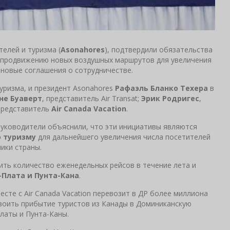
елей и туризма (
Asonahores
), подтвердили обязательства
продвижению новых воздушных маршрутов для увеличения
 новые соглашения о сотрудничестве.
уризма, и президент Asonahores
Рафаэль Бланко Техера
в
не Буаверт
, представитель Air Transat;
Эрик Родригес
,
представитель
Air Canada Vacation
.
уководители объяснили, что эти инициативы являются
 туризму
для дальнейшего увеличения числа посетителей
ики страны.
чить количество еженедельных рейсов в течение лета и
Плата и Пунта-Кана
.
есте с Air Canada Vacation перевозит в ДР более миллиона
двоить прибытие туристов из Канады в Доминиканскую
латы и Пунта-Каны.