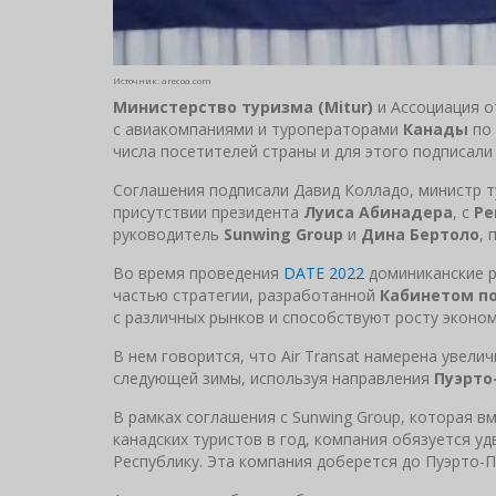
Источник: arecoa.com
Министерство туризма (Mitur)
и Ассоциация от
с авиакомпаниями и туроператорами
Канады
по 
числа посетителей страны и для этого подписали
Соглашения подписали Давид Колладо, министр т
присутствии президента
Луиса Абинадера
, с
Ре
руководитель
Sunwing Group
и
Дина Бертоло
, 
Во время проведения
DATE 2022
доминиканские р
частью стратегии, разработанной
Кабинетом по
с различных рынков и способствуют росту эконом
В нем говорится, что Air Transat намерена увели
следующей зимы, используя направления
Пуэрто-
В рамках соглашения с Sunwing Group, которая вм
канадских туристов в год, компания обязуется у
Республику. Эта компания доберется до Пуэрто-П