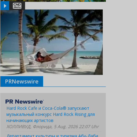
PRNewswire
Hard Rock Cafe и Coca-Cola® запускают
музыкальный конкурс Hard Rock Rising для
начинающих артистов
ХОЛЛИВУД, Флорида, 5 Aug. 2026 22:07 Uhr
Департамент культуры и туризма Абу-Даби