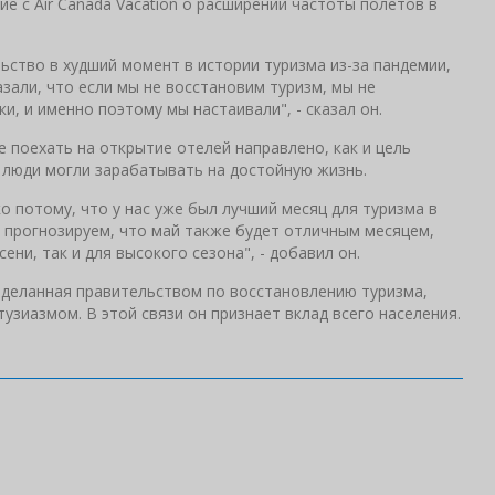
 с Air Canada Vacation о расширении частоты полетов в
льство в худший момент в истории туризма из-за пандемии,
азали, что если мы не восстановим туризм, мы не
, и именно поэтому мы настаивали", - сказал он.
 поехать на открытие отелей направлено, как и цель
ы люди могли зарабатывать на достойную жизнь.
о потому, что у нас уже был лучший месяц для туризма в
е прогнозируем, что май также будет отличным месяцем,
ни, так и для высокого сезона", - добавил он.
роделанная правительством по восстановлению туризма,
узиазмом. В этой связи он признает вклад всего населения.