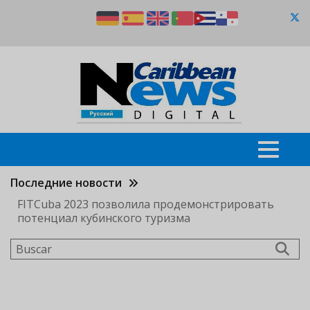
Pasar
al
contenido
principal
Последние новости
FITCuba 2023 позволила продемонстрировать
потенциал кубинского туризма
Buscar