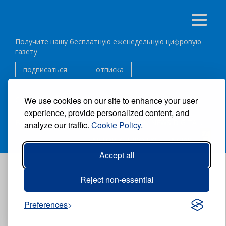
Получите нашу бесплатную еженедельную цифровую
газету
подписаться
отписка
We use cookies on our site to enhance your user
Следуйте за нами:
experience, provide personalized content, and
ВСЕ ПРАВА ЗАЩИЩЕНЫ ®CARIBBEAN NEWS DIGITAL.
analyze our traffic.
Cookie Policy.
АВТОР:
GRUPO EXCELENCIAS.
Accept all
Reject non-essential
Preferences