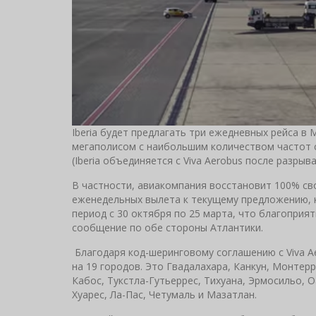
Iberia будет предлагать три ежедневных рейса в 
мегаполисом с наибольшим количеством частот с
(Iberia объединяется с Viva Aerobus после разрыва
В частности, авиакомпания восстановит 100% св
еженедельных вылета к текущему предложению, к
период с 30 октября по 25 марта, что благоприя
сообщение по обе стороны Атлантики.
Благодаря код-шеринговому соглашению с Viva Ae
на 19 городов. Это Гвадалахара, Канкун, Монтерр
Кабос, Тукстла-Гутьеррес, Тихуана, Эрмосильо, 
Хуарес, Ла-Пас, Четумаль и Мазатлан.