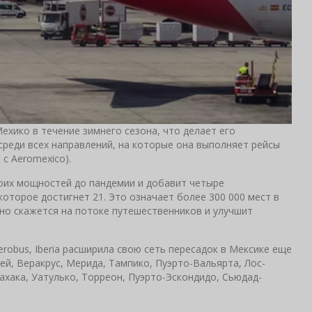
Мехико в течение зимнего сезона, что делает его
реди всех направлений, на которые она выполняет рейсы
 с Aeromexico).
оих мощностей до пандемии и добавит четыре
оторое достигнет 21. Это означает более 300 000 мест в
тно скажется на потоке путешественников и улучшит
robus, Iberia расширила свою сеть пересадок в Мексике еще
ей, Веракрус, Мерида, Тампико, Пуэрто-Вальярта, Лос-
Оахака, Уатулько, Торреон, Пуэрто-Эскондидо, Сьюдад-