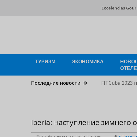
Pasar
Excelencias Gou
al
contenido
principal
ТУРИЗМ
ЭКОНОМИКА
НОВО
ОТЕЛ
Последние новости
FITCuba 2023 
Iberia: наступление зимнего 