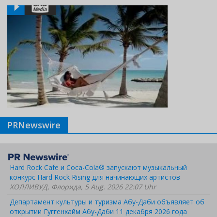
PRNewswire
Hard Rock Cafe и Coca-Cola® запускают музыкальный
конкурс Hard Rock Rising для начинающих артистов
ХОЛЛИВУД, Флорида, 5 Aug. 2026 22:07 Uhr
Департамент культуры и туризма Абу-Даби объявляет об
открытии Гуггенхайм Абу-Даби 11 декабря 2026 года