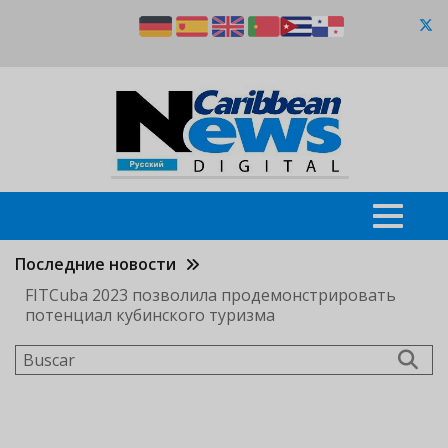
Pasar
al
contenido
principal
Последние новости
FITCuba 2023 позволила продемонстрировать
потенциал кубинского туризма
Buscar