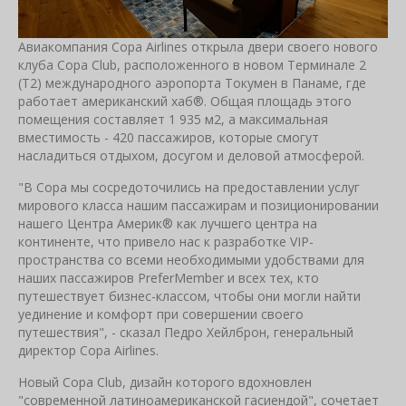
Авиакомпания Copa Airlines открыла двери своего нового
клуба Copa Club, расположенного в новом Терминале 2
(Т2) международного аэропорта Токумен в Панаме, где
работает американский хаб®. Общая площадь этого
помещения составляет 1 935 м2, а максимальная
вместимость - 420 пассажиров, которые смогут
насладиться отдыхом, досугом и деловой атмосферой.
"В Copa мы сосредоточились на предоставлении услуг
мирового класса нашим пассажирам и позиционировании
нашего Центра Америк® как лучшего центра на
континенте, что привело нас к разработке VIP-
пространства со всеми необходимыми удобствами для
наших пассажиров PreferMember и всех тех, кто
путешествует бизнес-классом, чтобы они могли найти
уединение и комфорт при совершении своего
путешествия", - сказал Педро Хейлброн, генеральный
директор Copa Airlines.
Новый Copa Club, дизайн которого вдохновлен
"современной латиноамериканской гасиендой", сочетает