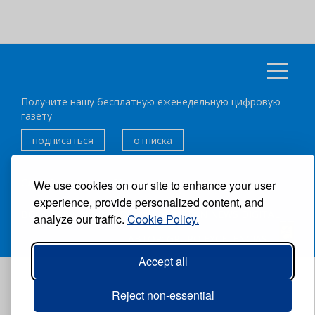
Получите нашу бесплатную еженедельную цифровую
газету
подписаться
отписка
Следуйте за нами:
We use cookies on our site to enhance your user
experience, provide personalized content, and
ВСЕ ПРАВА ЗАЩИЩЕНЫ ®CARIBBEAN NEWS DIGITAL.
analyze our traffic.
Cookie Policy.
АВТОР:
GRUPO EXCELENCIAS.
Accept all
Reject non-essential