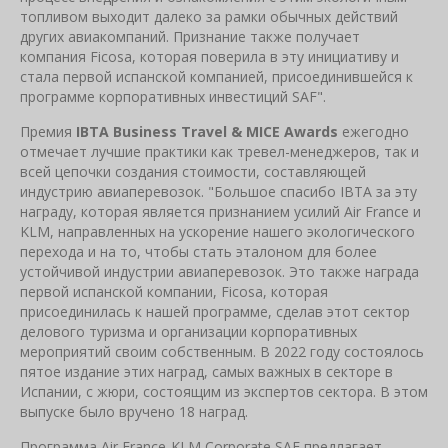
топливом выходит далеко за рамки обычных действий
других авиакомпаний. Признание также получает
компания Ficosa, которая поверила в эту инициативу и
стала первой испанской компанией, присоединившейся к
программе корпоративных инвестиций SAF".
Премия
IBTA Business Travel & MICE Awards
ежегодно
отмечает лучшие практики как тревел-менеджеров, так и
всей цепочки создания стоимости, составляющей
индустрию авиаперевозок. "Большое спасибо IBTA за эту
награду, которая является признанием усилий Air France и
KLM, направленных на ускорение нашего экологического
перехода и на то, чтобы стать эталоном для более
устойчивой индустрии авиаперевозок. Это также награда
первой испанской компании, Ficosa, которая
присоединилась к нашей программе, сделав этот сектор
делового туризма и организации корпоративных
мероприятий своим собственным. В 2022 году состоялось
пятое издание этих наград, самых важных в секторе в
Испании, с жюри, состоящим из экспертов сектора. В этом
выпуске было вручено 18 наград.
Программа Air France-KLM Corporate SAF предлагает