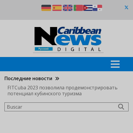
Pasar
al
contenido
principal
Последние новости
FITCuba 2023 позволила продемонстрировать
потенциал кубинского туризма
Buscar